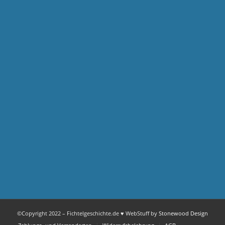
FICHTELGESCHICHTE NEWSLETTER
Vorname
E-
Mail
*
Superstrenge Datenschutzbestimmung
*
gelesen und akzeptiert
©Copyright 2022 – Fichtelgeschichte.de ♥ WebStuff by
Stonewood Design