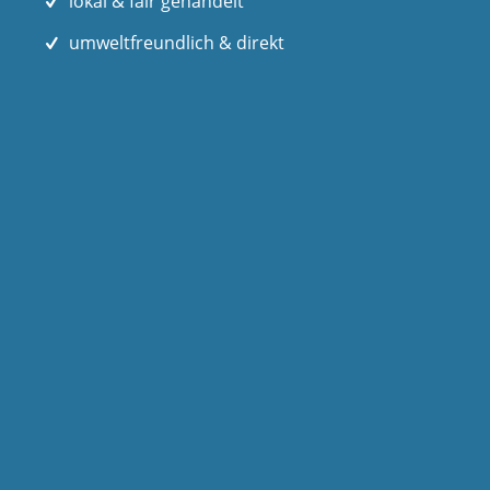
lokal & fair gehandelt
umweltfreundlich & direkt
FICHTELGESCHICHTE NEWSLETTER
Vorname
E-
Mail
*
Superstrenge Datenschutzbestimmung
*
gelesen und akzeptiert