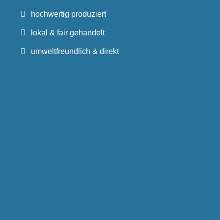
hochwertig produziert
lokal & fair gehandelt
umweltfreundlich & direkt
FICHTELGESCHICHTE NEWSLETTER
Vorname
E-
Mail
*
Superstrenge Datenschutzbestimmung
*
gelesen und akzeptiert